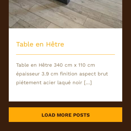
Table en Hêtre
Table en Hêtre 340 cm x 110 cm
épaisseur 3.9 cm finition aspect brut
piétement acier laqué noir [...]
LOAD MORE POSTS