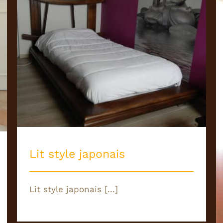
Buffets/Armoires
Lit style japonais
Lit style japonais [...]