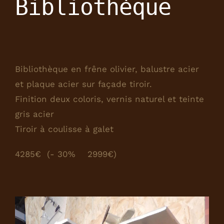
Bibliothèque
Bibliothèque en frêne olivier, balustre acier
et plaque acier sur façade tiroir.
Finition deux coloris, vernis naturel et teinte
gris acier
Tiroir à coulisse à galet
4285€ (- 30% 2999€)